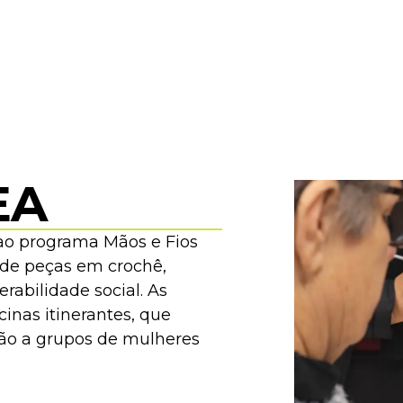
COMPLEXO MEA
EXPOSIÇÕES
ACERVO
ED
EA
ao programa Mãos e Fios
 de peças em crochê,
rabilidade social. As
inas itinerantes, que
ão a grupos de mulheres