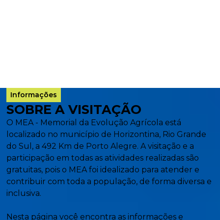
COMPLEXO MEA
VISITE O MEA
Informações
SOBRE A VISITAÇÃO
O MEA - Memorial da Evolução Agrícola está
localizado no município de Horizontina, Rio Grande
do Sul, a 492 Km de Porto Alegre. A visitação e a
participação em todas as atividades realizadas são
gratuitas, pois o MEA foi idealizado para atender e
contribuir com toda a população, de forma diversa e
inclusiva.
Nesta página você encontra as informações e