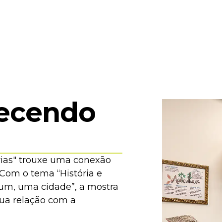
COMPLEXO MEA
EXPOSIÇÕES
ACERVO
ED
tecendo
ias" trouxe uma conexão
 Com o tema “História e
m, uma cidade”, a mostra
sua relação com a