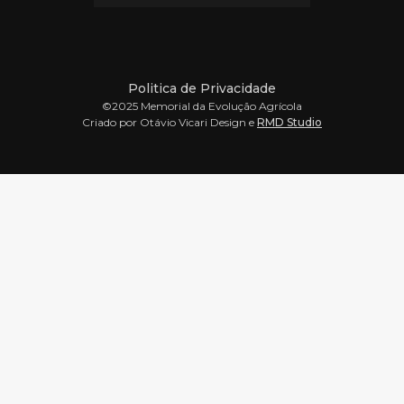
Politica de Privacidade
©2025 Memorial da Evolução Agrícola
Criado por Otávio Vicari Design e
RMD Studio