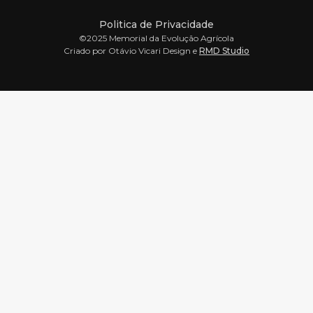
Politica de Privacidade
©2025 Memorial da Evolução Agrícola
Criado por Otávio Vicari Design e
RMD Studio