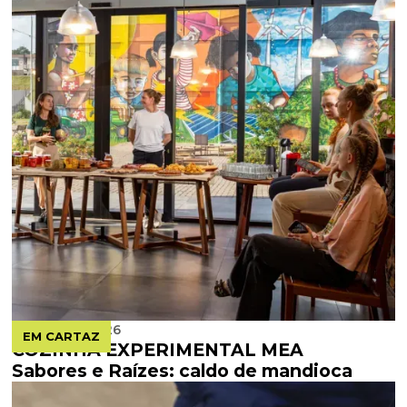
AUGUST 8, 2026
EM CARTAZ
COZINHA EXPERIMENTAL MEA
Sabores e Raízes: caldo de mandioca