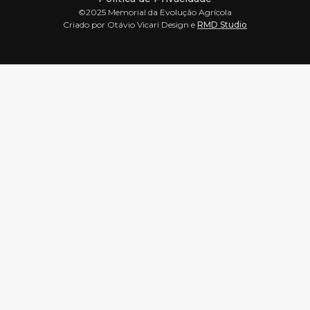
©2025 Memorial da Evolução Agrícola
Criado por Otávio Vicari Design e
RMD Studio