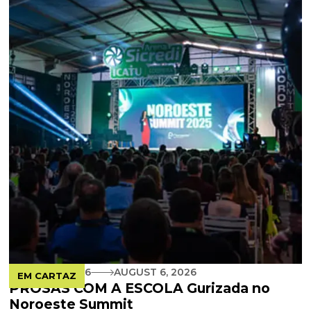
AUGUST 5, 2026
AUGUST 6, 2026
EM CARTAZ
PROSAS COM A ESCOLA Gurizada no
Noroeste Summit