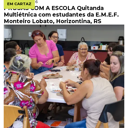
AUGUST 6, 2026
EM CARTAZ
PROSAS COM A ESCOLA Quitanda
Multiétnica com estudantes da E.M.E.F.
Monteiro Lobato, Horizontina, RS