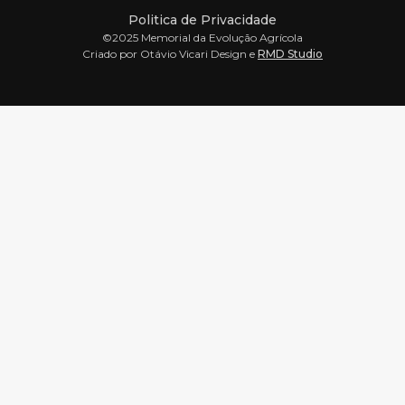
Politica de Privacidade
©2025 Memorial da Evolução Agrícola
Criado por Otávio Vicari Design e
RMD Studio