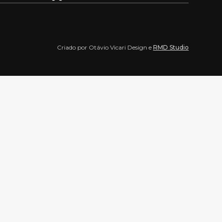
Criado por Otávio Vicari Design e
RMD Studio