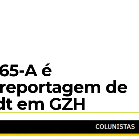
COMPLEXO MEA
EXPOSIÇÕES
ACERVO
ED
 65-A é
reportagem de
dt em GZH