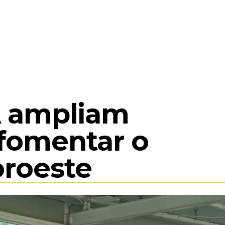
COMPLEXO MEA
EXPOSIÇÕES
ACERVO
ED
 ampliam
 fomentar o
oroeste