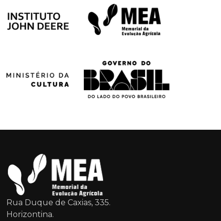
Rua Duque de Caxias, 335.
Horizontina.