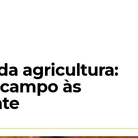
COMPLEXO MEA
EXPOSIÇÕES
ACERVO
ED
a agricultura:
 campo às
nte